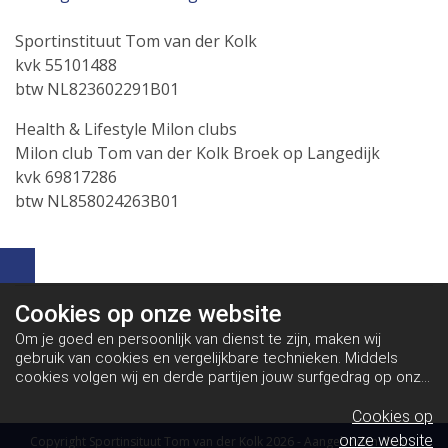
Sportinstituut Tom van der Kolk
kvk 55101488
btw NL823602291B01
Health & Lifestyle Milon clubs
Milon club Tom van der Kolk Broek op Langedijk
kvk 69817286
btw NL858024263B01
Cookies op
onze website
Om je goed en persoonlijk van dienst te zijn, maken wij
gebruik van cookies en vergelijkbare technieken. Middels
cookies volgen wij en derde partijen jouw surfgedrag op onze
website. Hiermee tonen wij gepersonaliseerde advertenties
en dit maakt het voor jou mogelijk om informatie te delen via
Cookies op
social media.
Bekijk ons cookiebeleid
onze website
Copyright Sportinsituut Tom van der Kolk 2026 - Aangeboden door