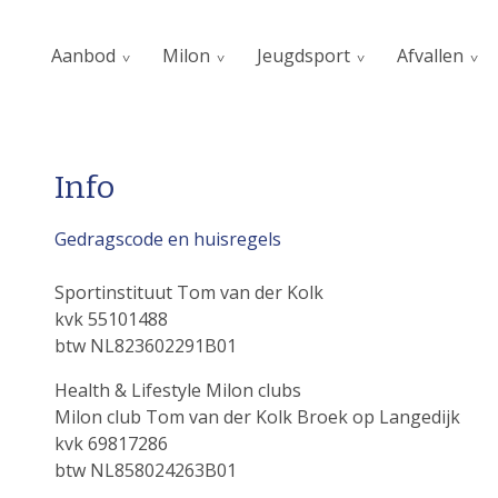
Aanbod
Milon
Jeugdsport
Afvallen
Info
Gedragscode en huisregels
Sportinstituut Tom van der Kolk
kvk 55101488
btw NL823602291B01
Health & Lifestyle Milon clubs
Milon club Tom van der Kolk Broek op Langedijk
kvk 69817286
btw NL858024263B01