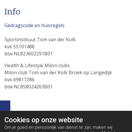
Info
Gedragscode en huisregels
Sportinstituut Tom van der Kolk
kvk 55101488
btw NL823602291B01
Health & Lifestyle Milon clubs
Milon club Tom van der Kolk Broek op Langedijk
kvk 69817286
btw NL858024263B01
Cookies op
onze website
Om je goed en persoonlijk van dienst te zijn, maken wij