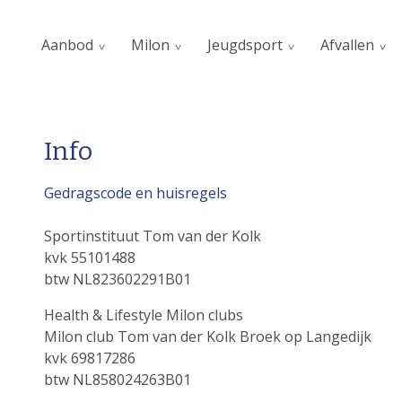
Aanbod
Milon
Jeugdsport
Afvallen
Info
Gedragscode en huisregels
Sportinstituut Tom van der Kolk
kvk 55101488
btw NL823602291B01
Health & Lifestyle Milon clubs
Milon club Tom van der Kolk Broek op Langedijk
kvk 69817286
btw NL858024263B01