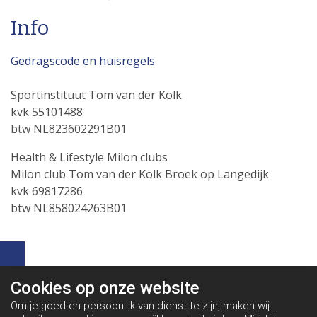
Info
Gedragscode en huisregels
Sportinstituut Tom van der Kolk
kvk 55101488
btw NL823602291B01
Health & Lifestyle Milon clubs
Milon club Tom van der Kolk Broek op Langedijk
kvk 69817286
btw NL858024263B01
Cookies op
onze website
Om je goed en persoonlijk van dienst te zijn, maken wij