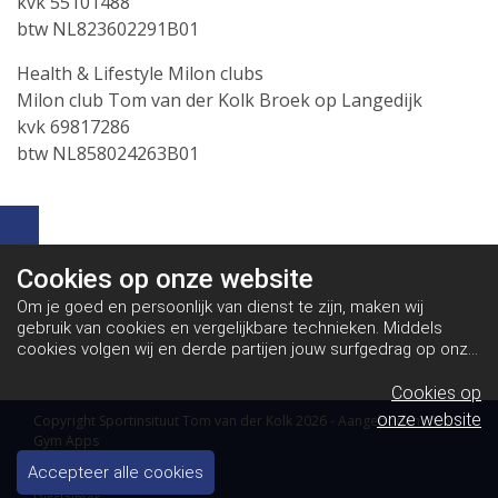
kvk 55101488
btw NL823602291B01
Health & Lifestyle Milon clubs
Milon club Tom van der Kolk Broek op Langedijk
kvk 69817286
btw NL858024263B01
Cookies op
onze website
Om je goed en persoonlijk van dienst te zijn, maken wij
gebruik van cookies en vergelijkbare technieken. Middels
cookies volgen wij en derde partijen jouw surfgedrag op onze
website. Hiermee tonen wij gepersonaliseerde advertenties
en dit maakt het voor jou mogelijk om informatie te delen via
Cookies op
social media.
Bekijk ons cookiebeleid
onze website
Copyright Sportinsituut Tom van der Kolk 2026 - Aangeboden door
Gym Apps
Algemene voorwaarden
Accepteer alle cookies