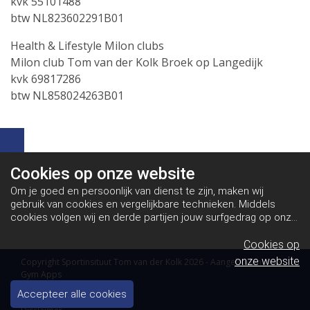
kvk 55101488
btw NL823602291B01
Health & Lifestyle Milon clubs
Milon club Tom van der Kolk Broek op Langedijk
kvk 69817286
btw NL858024263B01
Cookies op
onze website
Om je goed en persoonlijk van dienst te zijn, maken wij
gebruik van cookies en vergelijkbare technieken. Middels
cookies volgen wij en derde partijen jouw surfgedrag op onze
website. Hiermee tonen wij gepersonaliseerde advertenties
en dit maakt het voor jou mogelijk om informatie te delen via
Cookies op
social media.
Bekijk ons cookiebeleid
onze website
Copyright Sportinsituut Tom van der Kolk 2026 - Aangeboden door
Gym Apps
Algemene voorwaarden
Accepteer alle cookies