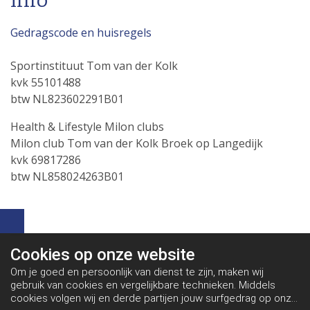
Info
Gedragscode en huisregels
Sportinstituut Tom van der Kolk
kvk 55101488
btw NL823602291B01
Health & Lifestyle Milon clubs
Milon club Tom van der Kolk Broek op Langedijk
kvk 69817286
btw NL858024263B01
Cookies op
onze website
Om je goed en persoonlijk van dienst te zijn, maken wij
gebruik van cookies en vergelijkbare technieken. Middels
cookies volgen wij en derde partijen jouw surfgedrag op onze