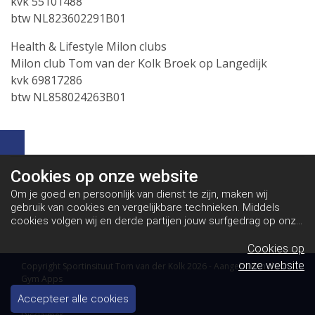
kvk 55101488
btw NL823602291B01
Health & Lifestyle Milon clubs
Milon club Tom van der Kolk Broek op Langedijk
kvk 69817286
btw NL858024263B01
Cookies op
onze website
Om je goed en persoonlijk van dienst te zijn, maken wij
gebruik van cookies en vergelijkbare technieken. Middels
cookies volgen wij en derde partijen jouw surfgedrag op onze
website. Hiermee tonen wij gepersonaliseerde advertenties
en dit maakt het voor jou mogelijk om informatie te delen via
Cookies op
social media.
Bekijk ons cookiebeleid
onze website
Copyright Sportinsituut Tom van der Kolk 2026 - Aangeboden door
Gym Apps
Algemene voorwaarden
Accepteer alle cookies