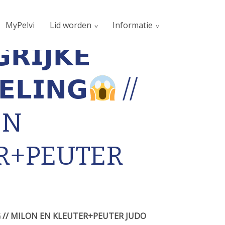
MyPelvi
Lid worden
Informatie
𝗥𝗜𝗝𝗞𝗘
𝗘𝗟𝗜𝗡𝗚
//
EN
R+PEUTER
 // MILON EN KLEUTER+PEUTER JUDO