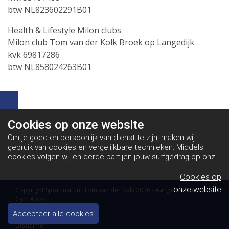
btw NL823602291B01
Health & Lifestyle Milon clubs
Milon club Tom van der Kolk Broek op Langedijk
kvk 69817286
btw NL858024263B01
Cookies op
onze website
Om je goed en persoonlijk van dienst te zijn, maken wij
gebruik van cookies en vergelijkbare technieken. Middels
cookies volgen wij en derde partijen jouw surfgedrag op onze
website. Hiermee tonen wij gepersonaliseerde advertenties
en dit maakt het voor jou mogelijk om informatie te delen via
Cookies op
social media.
Bekijk ons cookiebeleid
onze website
Copyright Sportinsituut Tom van der Kolk 2026 - Aangeboden door
Gym Apps
Algemene voorwaarden
Accepteer alle cookies
Disclaimer