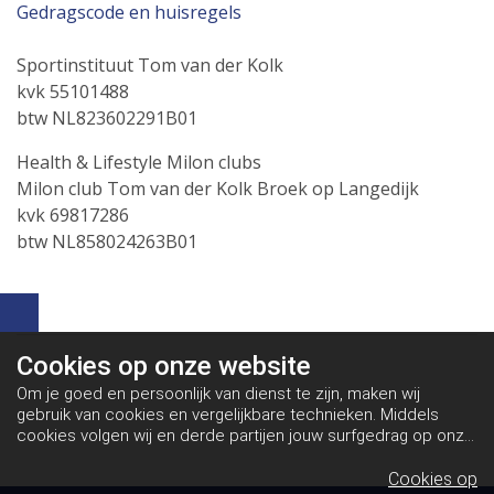
Gedragscode en huisregels
Sportinstituut Tom van der Kolk
kvk 55101488
btw NL823602291B01
Health & Lifestyle Milon clubs
Milon club Tom van der Kolk Broek op Langedijk
kvk 69817286
btw NL858024263B01
Cookies op
onze website
Om je goed en persoonlijk van dienst te zijn, maken wij
gebruik van cookies en vergelijkbare technieken. Middels
cookies volgen wij en derde partijen jouw surfgedrag op onze
website. Hiermee tonen wij gepersonaliseerde advertenties
en dit maakt het voor jou mogelijk om informatie te delen via
Cookies op