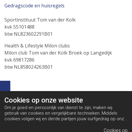
Gedragscode en huisregels
Sportinstituut Tom van der Kolk
kvk 55101488
btw NL823602291B01
Health & Lifestyle Milon clubs
Milon club Tom van der Kolk Broek op Langedijk
kvk 69817286
btw NL858024263B01
Cookies op
onze website
Om je goed en persoonlijk van dienst te zijn, maken wij
gebruik van cookies en vergelijkbare technieken. Middels
cookies volgen wij en derde partijen jouw surfgedrag op onze
website. Hiermee tonen wij gepersonaliseerde advertenties
en dit maakt het voor jou mogelijk om informatie te delen via
Cookies op