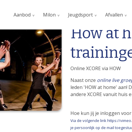
Aanbod
Milon
Jeugdsport
Afvallen
How at 
training
Online XCORE via HOW
Naast onze
online live gro
leden 'HOW at home' aan! Da
andere XCORE vanuit huis 
Hoe kun jij je inloggen vo
Via de volgende link https://vim
je persoonlijk op de mail toegestuu