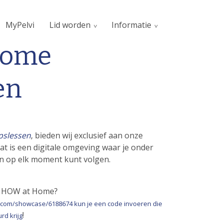
MyPelvi
Lid worden
Informatie
home
en
epslessen
, bieden wij exclusief aan onze
t is een digitale omgeving waar je onder
en op elk moment kunt volgen.
or HOW at Home?
eo.com/showcase/6188674 kun je een code invoeren die
!
rd krijg