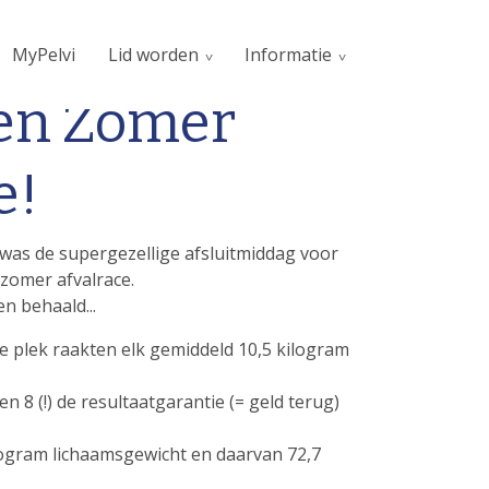
MyPelvi
Lid worden
Informatie
ten Zomer
e!
as de supergezellige afsluitmiddag voor
zomer afvalrace.
en behaald...
e plek raakten elk gemiddeld 10,5 kilogram
 8 (!) de resultaatgarantie (= geld terug)
kilogram lichaamsgewicht en daarvan 72,7