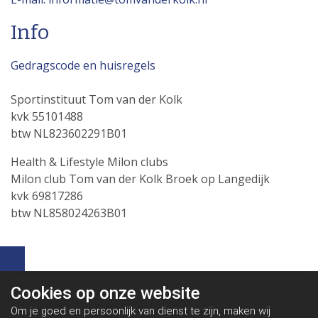
Info
Gedragscode en huisregels
Sportinstituut Tom van der Kolk
kvk 55101488
btw NL823602291B01
Health & Lifestyle Milon clubs
Milon club Tom van der Kolk Broek op Langedijk
kvk 69817286
btw NL858024263B01
Cookies op
onze website
Om je goed en persoonlijk van dienst te zijn, maken wij