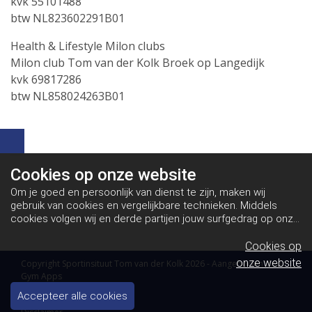
kvk 55101488
btw NL823602291B01
Health & Lifestyle Milon clubs
Milon club Tom van der Kolk Broek op Langedijk
kvk 69817286
btw NL858024263B01
Cookies op
onze website
Om je goed en persoonlijk van dienst te zijn, maken wij
gebruik van cookies en vergelijkbare technieken. Middels
cookies volgen wij en derde partijen jouw surfgedrag op onze
website. Hiermee tonen wij gepersonaliseerde advertenties
en dit maakt het voor jou mogelijk om informatie te delen via
Cookies op
social media.
Bekijk ons cookiebeleid
onze website
Copyright Sportinsituut Tom van der Kolk 2026 - Aangeboden door
Gym Apps
Algemene voorwaarden
Accepteer alle cookies