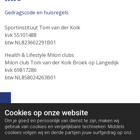
Gedragscode en huisregels
Sportinstituut Tom van der Kolk
kvk 55101488
btw NL823602291B01
Health & Lifestyle Milon clubs
Milon club Tom van der Kolk Broek op Langedijk
kvk 69817286
btw NL858024263B01
Cookies op
onze website
Om je goed en persoonlijk van dienst te zijn, maken wij
gebruik van cookies en vergelijkbare technieken. Middels
cookies volgen wij en derde partijen jouw surfgedrag op onze
website. Hiermee tonen wij gepersonaliseerde advertenties