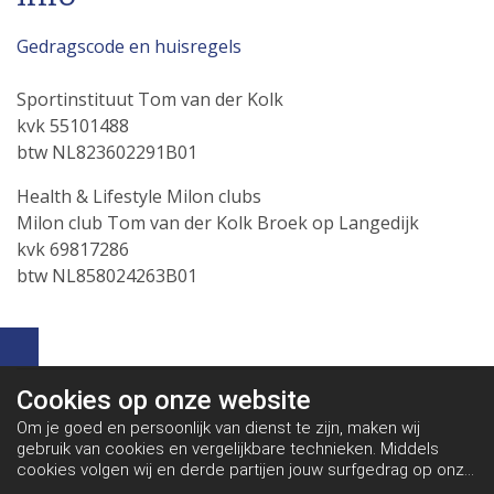
Gedragscode en huisregels
Sportinstituut Tom van der Kolk
kvk 55101488
btw NL823602291B01
Health & Lifestyle Milon clubs
Milon club Tom van der Kolk Broek op Langedijk
kvk 69817286
btw NL858024263B01
Cookies op
onze website
Om je goed en persoonlijk van dienst te zijn, maken wij
gebruik van cookies en vergelijkbare technieken. Middels
cookies volgen wij en derde partijen jouw surfgedrag op onze
website. Hiermee tonen wij gepersonaliseerde advertenties