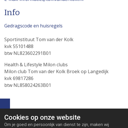
Info
Gedragscode en huisregels
Sportinstituut Tom van der Kolk
kvk 55101488
btw NL823602291B01
Health & Lifestyle Milon clubs
Milon club Tom van der Kolk Broek op Langedijk
kvk 69817286
btw NL858024263B01
Cookies op
onze website
Om je goed en persoonlijk van dienst te zijn, maken wij